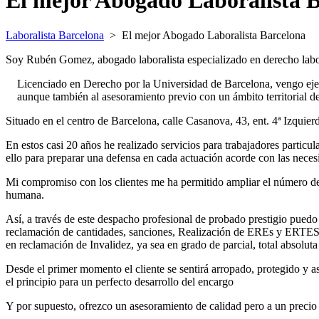
El mejor Abogado Laboralista 
Laboralista Barcelona
>
El mejor Abogado Laboralista Barcelona
Soy Rubén Gomez, abogado laboralista especializado en derecho labo
Licenciado en Derecho por la Universidad de Barcelona, vengo ejerc
aunque también al asesoramiento previo con un ámbito territorial de 
Situado en el centro de Barcelona, calle Casanova, 43, ent. 4ª Izquie
En estos casi 20 años he realizado servicios para trabajadores partic
ello para preparar una defensa en cada actuación acorde con las nece
Mi compromiso con los clientes me ha permitido ampliar el número de
humana.
Así, a través de este despacho profesional de probado prestigio puedo
reclamación de cantidades, sanciones, Realización de EREs y ERTES y
en reclamación de Invalidez, ya sea en grado de parcial, total absolut
Desde el primer momento el cliente se sentirá arropado, protegido y
el principio para un perfecto desarrollo del encargo
Y por supuesto, ofrezco un asesoramiento de calidad pero a un preci