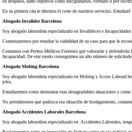
en despidos, tanto objetivos como disciplinarios, verbales o por escr
En su primera cita le diremos el coste de nuestros servicios. Estudiar
Abogado Invalidez Barcelona
Soy abogado laboralista especializado en Invalideces e Incapacidades 
Comenzaremos por estudiar la viabilidad de su caso para que le recono
Contamos con Peritos Médicos Forenses que valorarán y defenderán la I
Incapacidad. De este modo conseguimos un alto número de solicitudes
Abogado Mobing Barcelona
Soy abogado laboralista especializado en Mobing y Acoso Laboral he 
jefes.
Estudiaremos como demostrar esas desagradables situaciones y como pr
No permitiremos que padezca esa situación de hostigamiento, contamos
Abogado Accidentes Laborales Barcelona
Soy abogado laboralista especializado en Accidentes Laborales, tengo 
Reclamaremos tanto en inspección de Trabajo como en via judicial, t