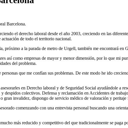
Barcelona
ral Barcelona.
iendo el derecho laboral desde el año 2003, creciendo en las diferentes
actuación de todo el territorio nacional.
rda, próximo a la parada de metro de Urgell, también me encontrará en Gi
ulares así como empresas de mayor y menor dimensión, por lo que mi pun
sidades del problema.
 personas que me confían sus problemas. De este modo he ido creciend
 asesorarles en Derecho laboral y de Seguridad Social ayudándole a reso
 despidos colectivos. Defensa y reclamación en Accidentes de trabajo 
a o gran invalidez, dispongo de servicio médico de valoración y peritaje
 asesorado comenzando con una entrevista personal buscando una orient
o mucho más reducido y competitivo del que tradicionalmente se paga p