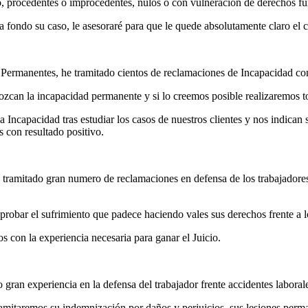
ito, procedentes o improcedentes, nulos o con vulneración de derechos f
é a fondo su caso, le asesoraré para que le quede absolutamente claro el
Permanentes, he tramitado cientos de reclamaciones de Incapacidad con 
zcan la incapacidad permanente y si lo creemos posible realizaremos to
ncapacidad tras estudiar los casos de nuestros clientes y nos indican s
 con resultado positivo.
tramitado gran numero de reclamaciones en defensa de los trabajadores
obar el sufrimiento que padece haciendo vales sus derechos frente a l
 con la experiencia necesaria para ganar el Juicio.
gran experiencia en la defensa del trabajador frente accidentes laboral
ramitaremos su indemnización por daños y perjuicios, sus lesiones perm